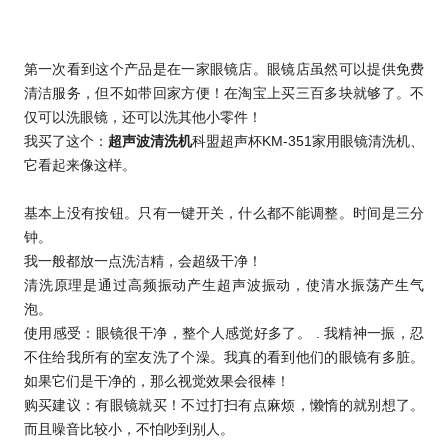
第一次看到这个产品是在一家眼镜店。眼镜店虽然可以提供免费
清洁服务，但不如带回家方便！在淘宝上买三百多块就够了。不
仅可以洗眼镜，还可以洗其他小零件！
我买了这个：
超声波清洗机
科盟超声杯KM-351
家用眼镜清洗机、
它看起来像这样。
基本上没有按钮。只有一键开关，什么都不能调整。时间是三分
钟。
我一般都放一点洗洁精，会超级干净！
清洗原理是通过高频振动产生超声波振动，使清水振荡产生气
泡。
使用感受：眼镜很干净，整个人感觉好多了。 . 我精神一振，忍
不住给我所有的室友洗了个澡。我真的看到他们的眼镜有多脏。
如果它们是干净的，那么视觉效果会很棒！
购买建议：有眼镜就买！不过打扫有点麻烦，懒惰的就别想了。
而且噪音比较小，不怕吵到别人。