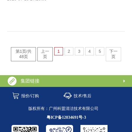
第1页/共
上一
1
2
3
4
5
下一
48页
页
页
集团链接
报价/订购
技术/售后
版权所有：广州科盟清洁技术有限公司
粤ICP备12034691号-3